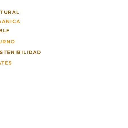
ATURAL
GANICA
BLE
URNO
STENIBILIDAD
ATES