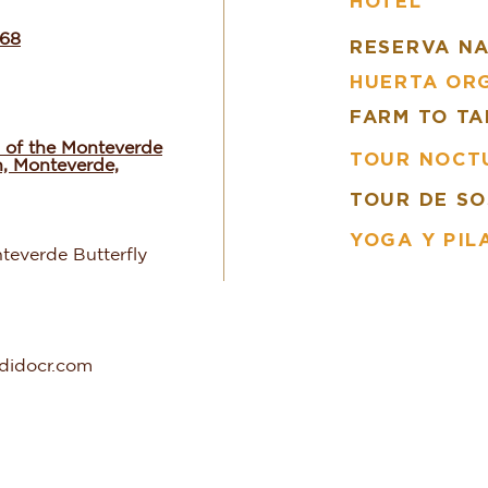
HOTEL
668
RESERVA N
HUERTA OR
FARM TO TA
 of the Monteverde
TOUR NOCT
n, Monteverde,
TOUR DE SO
YOGA Y PIL
teverde Butterfly
ndidocr.com